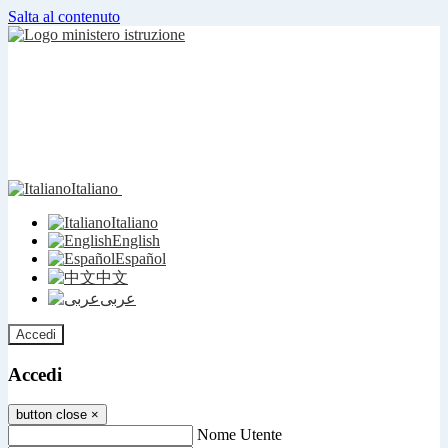
Salta al contenuto
Italiano
Italiano
English
Español
中文
عربى
Accedi
Accedi
button close
×
Nome Utente