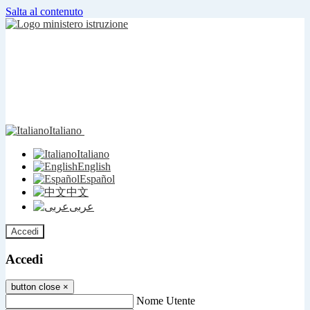
Salta al contenuto
Italiano
Italiano
English
Español
中文
عربى
Accedi
Accedi
button close
×
Nome Utente