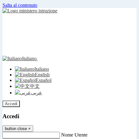
Salta al contenuto
Italiano
Italiano
English
Español
中文
عربى
Accedi
Accedi
button close
×
Nome Utente