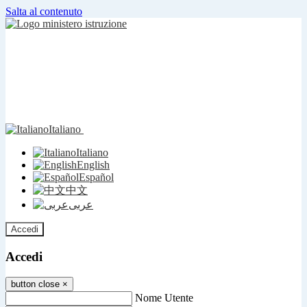
Salta al contenuto
Italiano
Italiano
English
Español
中文
عربى
Accedi
Accedi
button close
×
Nome Utente