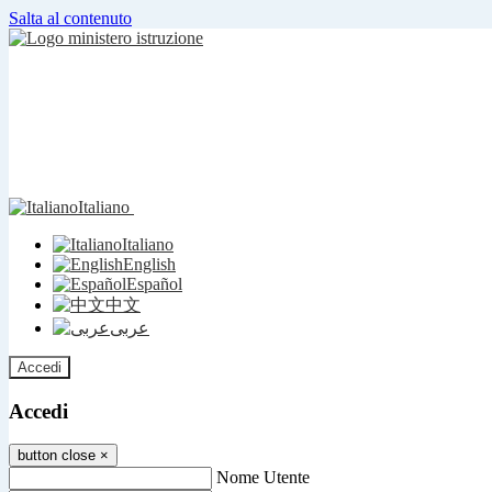
Salta al contenuto
Italiano
Italiano
English
Español
中文
عربى
Accedi
Accedi
button close
×
Nome Utente