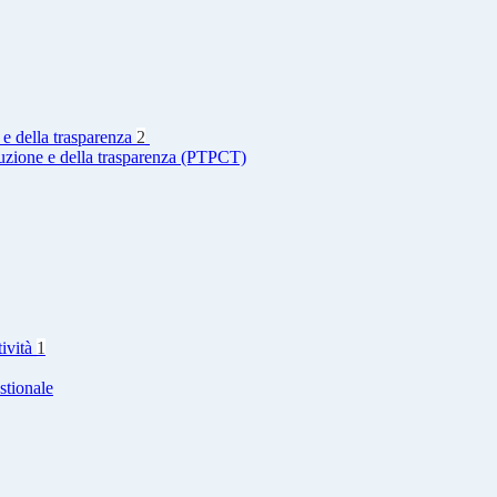
 e della trasparenza
2
ruzione e della trasparenza (PTPCT)
tività
1
stionale