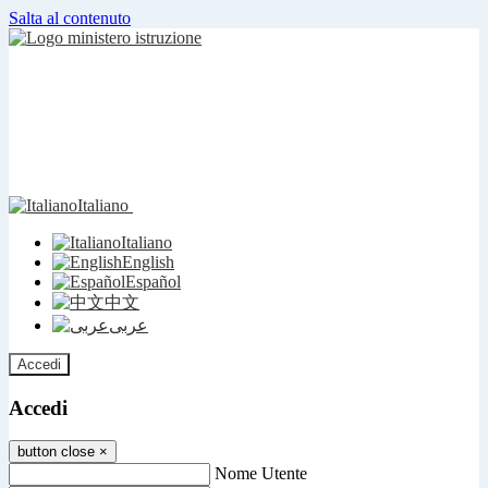
Salta al contenuto
Italiano
Italiano
English
Español
中文
عربى
Accedi
Accedi
button close
×
Nome Utente