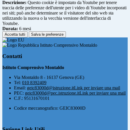
Descrizione:
Questo cookie è impostato da Youtube per tenere
traccia delle preferenze dell'utente per i video di Youtube incorporati
nei siti; può anche determinare se il visitatore del sito web sta
utilizzando la nuova o la vecchia versione dell'interfaccia di
Youtube.
Durata:
6 mesi
Accetta tutti
Salva le preferenze
Istituto Comprensivo Montaldo
Contatti
Istituto Comprensivo Montaldo
Via Montaldo 8 - 16137 Genova (GE)
Tel:
010 8392409
Email:
geic83000d@istruzione.it
Link per inviare una mail
PEC:
geic83000d@pec.istruzione.it
Link per inviare una mail
C.F.: 95131670101
Codice meccanografico: GEIC83000D
Sezione Link Utili