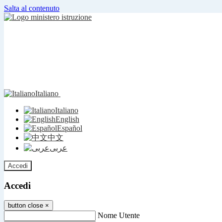
Salta al contenuto
Italiano
Italiano
English
Español
中文
عربى
Accedi
Accedi
button close
×
Nome Utente