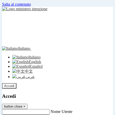
Salta al contenuto
Italiano
Italiano
English
Español
中文
عربى
Accedi
Accedi
button close
×
Nome Utente