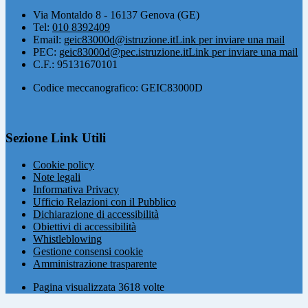
Via Montaldo 8 - 16137 Genova (GE)
Tel:
010 8392409
Email:
geic83000d@istruzione.it
Link per inviare una mail
PEC:
geic83000d@pec.istruzione.it
Link per inviare una mail
C.F.: 95131670101
Codice meccanografico: GEIC83000D
Sezione Link Utili
Cookie policy
Note legali
Informativa Privacy
Ufficio Relazioni con il Pubblico
Dichiarazione di accessibilità
Obiettivi di accessibilità
Whistleblowing
Gestione consensi cookie
Amministrazione trasparente
Pagina visualizzata
3618
volte