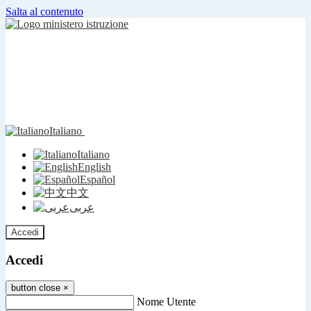
Salta al contenuto
Italiano
Italiano
English
Español
中文
عربى
Accedi
Accedi
button close
×
Nome Utente