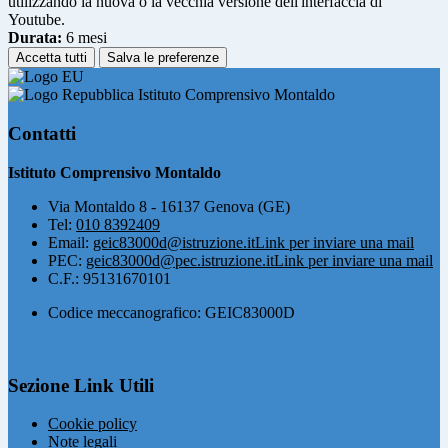
utilizzando la nuova o la vecchia versione dell'interfaccia di
Youtube.
Durata:
6 mesi
Accetta tutti
Salva le preferenze
Istituto Comprensivo Montaldo
Contatti
Istituto Comprensivo Montaldo
Via Montaldo 8 - 16137 Genova (GE)
Tel:
010 8392409
Email:
geic83000d@istruzione.it
Link per inviare una mail
PEC:
geic83000d@pec.istruzione.it
Link per inviare una mail
C.F.: 95131670101
Codice meccanografico: GEIC83000D
Sezione Link Utili
Cookie policy
Note legali