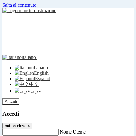
Salta al contenuto
Italiano
Italiano
English
Español
中文
عربى
Accedi
Accedi
button close
×
Nome Utente