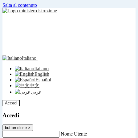
Salta al contenuto
Italiano
Italiano
English
Español
中文
عربى
Accedi
Accedi
button close
×
Nome Utente