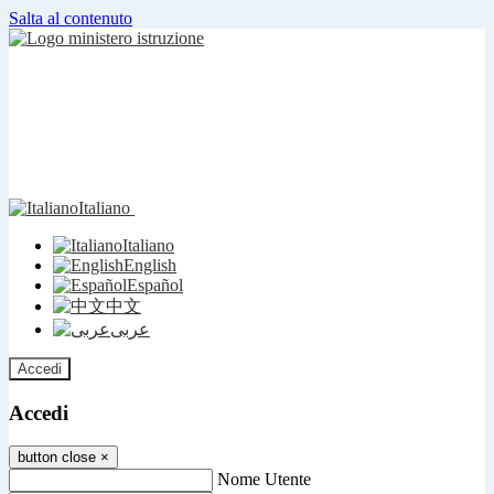
Salta al contenuto
Italiano
Italiano
English
Español
中文
عربى
Accedi
Accedi
button close
×
Nome Utente