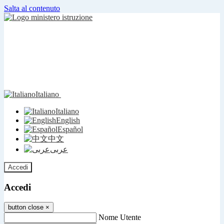
Salta al contenuto
Italiano
Italiano
English
Español
中文
عربى
Accedi
Accedi
button close
×
Nome Utente