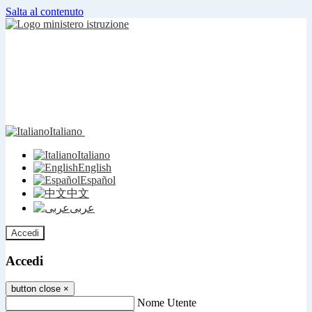
Salta al contenuto
Italiano
Italiano
English
Español
中文
عربى
Accedi
Accedi
button close
×
Nome Utente