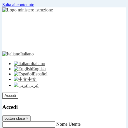
Salta al contenuto
Italiano
Italiano
English
Español
中文
عربى
Accedi
Accedi
button close
×
Nome Utente