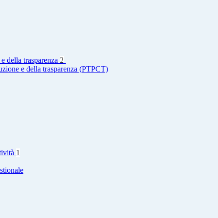
 e della trasparenza
2
ruzione e della trasparenza (PTPCT)
tività
1
stionale