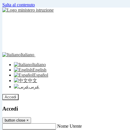
Salta al contenuto
Italiano
Italiano
English
Español
中文
عربى
Accedi
Accedi
button close
×
Nome Utente