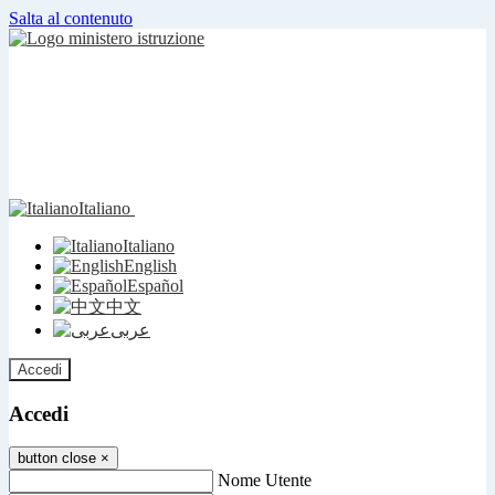
Salta al contenuto
Italiano
Italiano
English
Español
中文
عربى
Accedi
Accedi
button close
×
Nome Utente