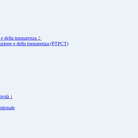
 e della trasparenza
2
ruzione e della trasparenza (PTPCT)
tività
1
stionale