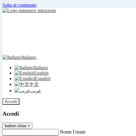
Salta al contenuto
Italiano
Italiano
English
Español
中文
عربى
Accedi
Accedi
button close
×
Nome Utente