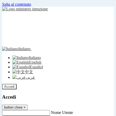
Salta al contenuto
Italiano
Italiano
English
Español
中文
عربى
Accedi
Accedi
button close
×
Nome Utente