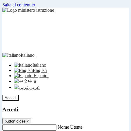
Salta al contenuto
Italiano
Italiano
English
Español
中文
عربى
Accedi
Accedi
button close
×
Nome Utente