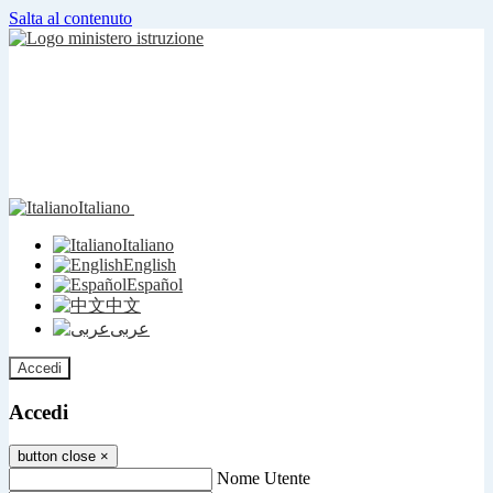
Salta al contenuto
Italiano
Italiano
English
Español
中文
عربى
Accedi
Accedi
button close
×
Nome Utente