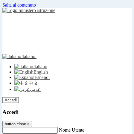
Salta al contenuto
Italiano
Italiano
English
Español
中文
عربى
Accedi
Accedi
button close
×
Nome Utente