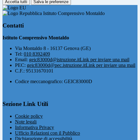
Accetta tutti
Salva le preferenze
Istituto Comprensivo Montaldo
Contatti
Istituto Comprensivo Montaldo
Via Montaldo 8 - 16137 Genova (GE)
Tel:
010 8392409
Email:
geic83000d@istruzione.it
Link per inviare una mail
PEC:
geic83000d@pec.istruzione.it
Link per inviare una mail
C.F.: 95131670101
Codice meccanografico: GEIC83000D
Sezione Link Utili
Cookie policy
Note legali
Informativa Privacy
Ufficio Relazioni con il Pubblico
Dichiarazione di accessibilità