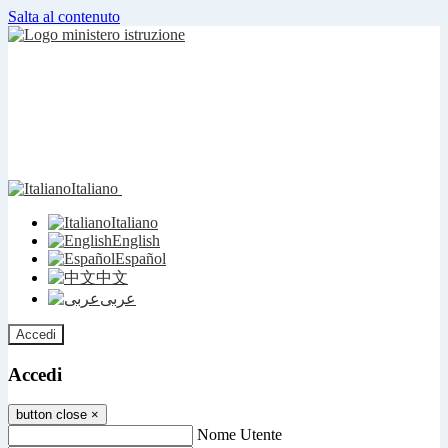
Salta al contenuto
Italiano
Italiano
English
Español
中文
عربى
Accedi
Accedi
button close
×
Nome Utente