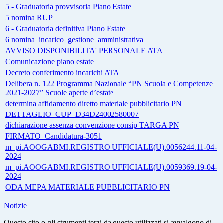
5 - Graduatoria provvisoria Piano Estate
5 nomina RUP
6 - Graduatoria definitiva Piano Estate
6 nomina_incarico_gestione_amministrativa
AVVISO DISPONIBILITA' PERSONALE ATA
Comunicazione piano estate
Decreto conferimento incarichi ATA
Delibera n. 122 Programma Nazionale “PN Scuola e Competenze
2021-2027” Scuole aperte d’estate
determina affidamento diretto materiale pubblicitario PN
DETTAGLIO_CUP_D34D24002580007
dichiarazione assenza convenzione consip TARGA PN
FIRMATO_Candidatura-3051
m_pi.AOOGABMI.REGISTRO UFFICIALE(U).0056244.11-04-
2024
m_pi.AOOGABMI.REGISTRO UFFICIALE(U).0059369.19-04-
2024
ODA MEPA MATERIALE PUBBLICITARIO PN
Notizie
Questo sito o gli strumenti terzi da questo utilizzati si avvalgono di