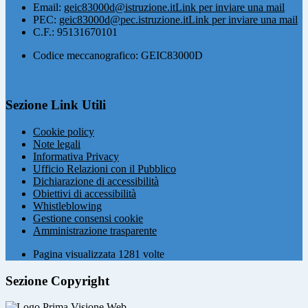
Email:
geic83000d@istruzione.it
Link per inviare una mail
PEC:
geic83000d@pec.istruzione.it
Link per inviare una mail
C.F.: 95131670101
Codice meccanografico: GEIC83000D
Sezione Link Utili
Cookie policy
Note legali
Informativa Privacy
Ufficio Relazioni con il Pubblico
Dichiarazione di accessibilità
Obiettivi di accessibilità
Whistleblowing
Gestione consensi cookie
Amministrazione trasparente
Pagina visualizzata
1281
volte
Sezione Copyright