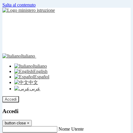
Salta al contenuto
Italiano
Italiano
English
Español
中文
عربى
Accedi
Accedi
button close
×
Nome Utente