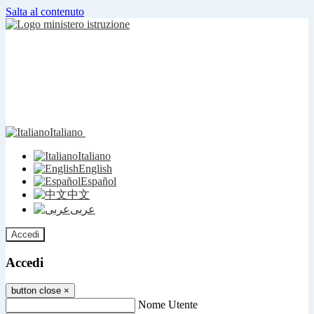
Salta al contenuto
Italiano
Italiano
English
Español
中文
عربى
Accedi
Accedi
button close
×
Nome Utente