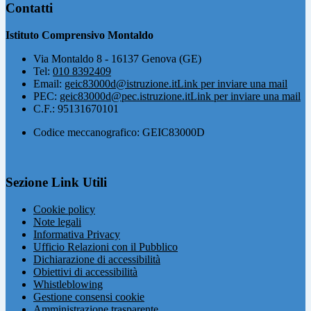
Contatti
Istituto Comprensivo Montaldo
Via Montaldo 8 - 16137 Genova (GE)
Tel:
010 8392409
Email:
geic83000d@istruzione.it
Link per inviare una mail
PEC:
geic83000d@pec.istruzione.it
Link per inviare una mail
C.F.: 95131670101
Codice meccanografico: GEIC83000D
Sezione Link Utili
Cookie policy
Note legali
Informativa Privacy
Ufficio Relazioni con il Pubblico
Dichiarazione di accessibilità
Obiettivi di accessibilità
Whistleblowing
Gestione consensi cookie
Amministrazione trasparente