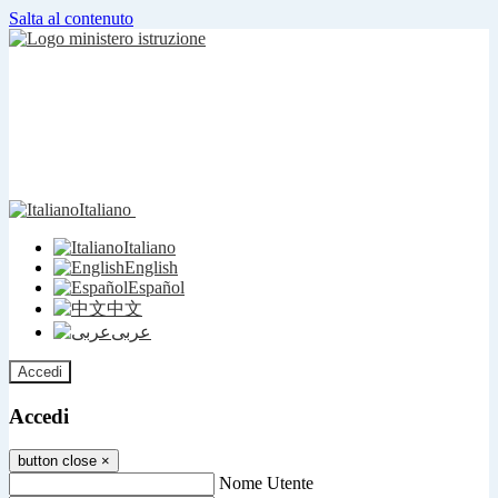
Salta al contenuto
Italiano
Italiano
English
Español
中文
عربى
Accedi
Accedi
button close
×
Nome Utente