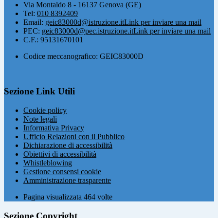
Via Montaldo 8 - 16137 Genova (GE)
Tel:
010 8392409
Email:
geic83000d@istruzione.it
Link per inviare una mail
PEC:
geic83000d@pec.istruzione.it
Link per inviare una mail
C.F.: 95131670101
Codice meccanografico: GEIC83000D
Sezione Link Utili
Cookie policy
Note legali
Informativa Privacy
Ufficio Relazioni con il Pubblico
Dichiarazione di accessibilità
Obiettivi di accessibilità
Whistleblowing
Gestione consensi cookie
Amministrazione trasparente
Pagina visualizzata
464
volte
Sezione Copyright