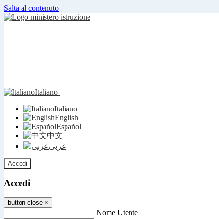
Salta al contenuto
Italiano
Italiano
English
Español
中文
عربى
Accedi
Accedi
button close
×
Nome Utente