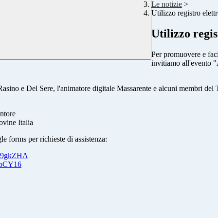
Le notizie
>
Utilizzo registro ele
Utilizzo regi
Per promuovere e facili
invitiamo all'evento "
 Rasino e Del Sere, l'animatore digitale Massarente e alcuni membri del
antore
ovine Italia
 forms per richieste di assistenza:
Hz9gkZHA
7zbCY16