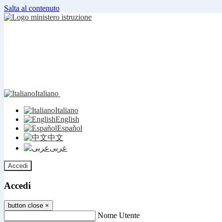
Salta al contenuto
Italiano
Italiano
English
Español
中文
عربى
Accedi
Accedi
button close
×
Nome Utente