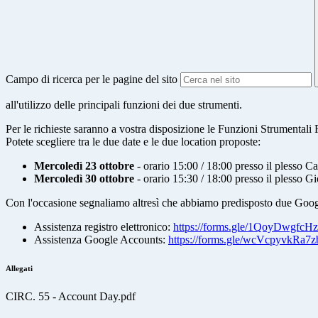
Campo di ricerca per le pagine del sito
all'utilizzo delle principali funzioni dei due strumenti.
Per le richieste saranno a vostra disposizione le Funzioni Strumentali
Potete scegliere tra le due date e le due location proposte:
Mercoledì 23 ottobre
- orario 15:00 / 18:00 presso il plesso C
Mercoledì 30 ottobre
- orario 15:30 / 18:00 presso il plesso Gi
Con l'occasione segnaliamo altresì che abbiamo predisposto due Google
Assistenza registro elettronico:
https://forms.gle/1QoyDwgfc
Assistenza Google Accounts:
https://forms.gle/wcVcpyvkRa
Allegati
CIRC. 55 - Account Day.pdf