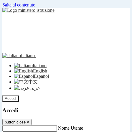
Salta al contenuto
Italiano
Italiano
English
Español
中文
عربى
Accedi
Accedi
button close
×
Nome Utente