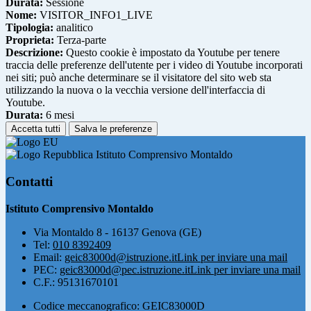
Durata:
Sessione
Nome:
VISITOR_INFO1_LIVE
Tipologia:
analitico
Proprieta:
Terza-parte
Descrizione:
Questo cookie è impostato da Youtube per tenere
traccia delle preferenze dell'utente per i video di Youtube incorporati
nei siti; può anche determinare se il visitatore del sito web sta
utilizzando la nuova o la vecchia versione dell'interfaccia di
Youtube.
Durata:
6 mesi
Accetta tutti
Salva le preferenze
Istituto Comprensivo Montaldo
Contatti
Istituto Comprensivo Montaldo
Via Montaldo 8 - 16137 Genova (GE)
Tel:
010 8392409
Email:
geic83000d@istruzione.it
Link per inviare una mail
PEC:
geic83000d@pec.istruzione.it
Link per inviare una mail
C.F.: 95131670101
Codice meccanografico: GEIC83000D