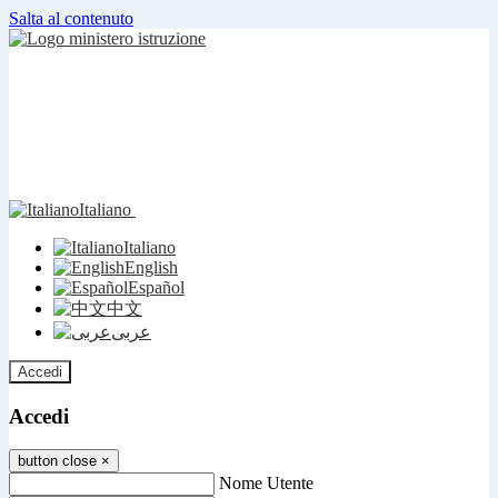
Salta al contenuto
Italiano
Italiano
English
Español
中文
عربى
Accedi
Accedi
button close
×
Nome Utente