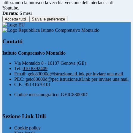
utilizzando la nuova o la vecchia versione dell'interfaccia di
Youtube.
Durata:
6 mesi
Accetta tutti
Salva le preferenze
Istituto Comprensivo Montaldo
Contatti
Istituto Comprensivo Montaldo
Via Montaldo 8 - 16137 Genova (GE)
Tel:
010 8392409
Email:
geic83000d@istruzione.it
Link per inviare una mail
PEC:
geic83000d@pec.istruzione.it
Link per inviare una mail
C.F.: 95131670101
Codice meccanografico: GEIC83000D
Sezione Link Utili
Cookie policy