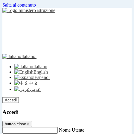
Salta al contenuto
Italiano
Italiano
English
Español
中文
عربى
Accedi
Accedi
button close
×
Nome Utente