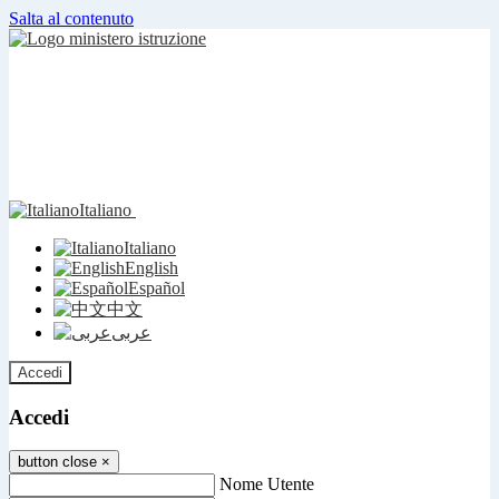
Salta al contenuto
Italiano
Italiano
English
Español
中文
عربى
Accedi
Accedi
button close
×
Nome Utente