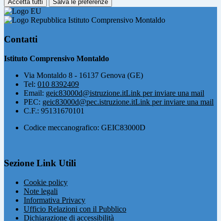
Accetta tutti
Salva le preferenze
Istituto Comprensivo Montaldo
Contatti
Istituto Comprensivo Montaldo
Via Montaldo 8 - 16137 Genova (GE)
Tel:
010 8392409
Email:
geic83000d@istruzione.it
Link per inviare una mail
PEC:
geic83000d@pec.istruzione.it
Link per inviare una mail
C.F.: 95131670101
Codice meccanografico: GEIC83000D
Sezione Link Utili
Cookie policy
Note legali
Informativa Privacy
Ufficio Relazioni con il Pubblico
Dichiarazione di accessibilità