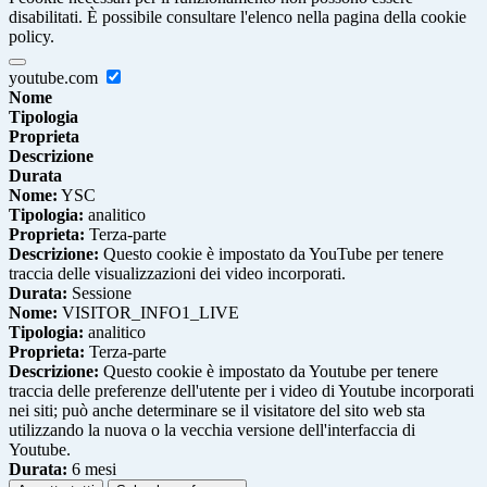
disabilitati. È possibile consultare l'elenco nella pagina della cookie
policy.
youtube.com
Nome
Tipologia
Proprieta
Descrizione
Durata
Nome:
YSC
Tipologia:
analitico
Proprieta:
Terza-parte
Descrizione:
Questo cookie è impostato da YouTube per tenere
traccia delle visualizzazioni dei video incorporati.
Durata:
Sessione
Nome:
VISITOR_INFO1_LIVE
Tipologia:
analitico
Proprieta:
Terza-parte
Descrizione:
Questo cookie è impostato da Youtube per tenere
traccia delle preferenze dell'utente per i video di Youtube incorporati
nei siti; può anche determinare se il visitatore del sito web sta
utilizzando la nuova o la vecchia versione dell'interfaccia di
Youtube.
Durata:
6 mesi