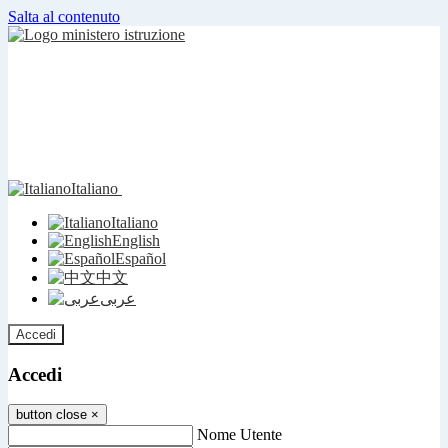
Salta al contenuto
Italiano
Italiano
English
Español
中文
عربى
Accedi
Accedi
button close
×
Nome Utente