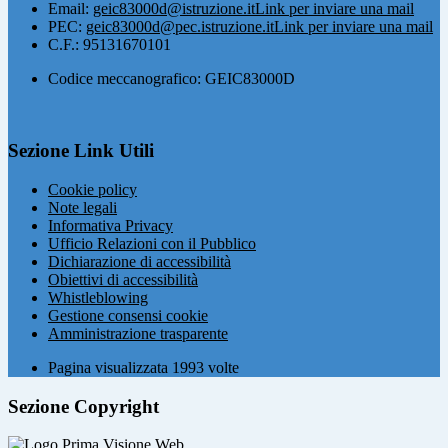
Email:
geic83000d@istruzione.it
Link per inviare una mail
PEC:
geic83000d@pec.istruzione.it
Link per inviare una mail
C.F.: 95131670101
Codice meccanografico: GEIC83000D
Sezione Link Utili
Cookie policy
Note legali
Informativa Privacy
Ufficio Relazioni con il Pubblico
Dichiarazione di accessibilità
Obiettivi di accessibilità
Whistleblowing
Gestione consensi cookie
Amministrazione trasparente
Pagina visualizzata
1993
volte
Sezione Copyright