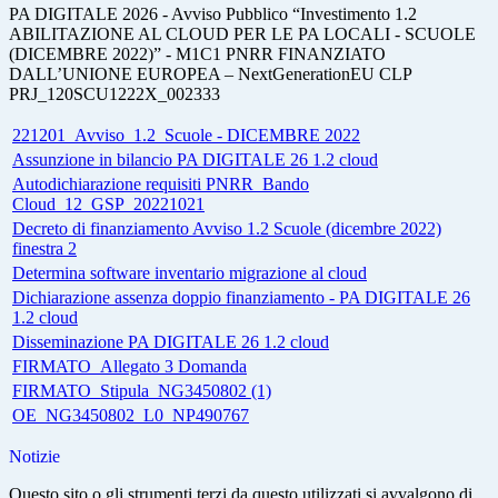
PA DIGITALE 2026 - Avviso Pubblico “Investimento 1.2
ABILITAZIONE AL CLOUD
PER LE PA LOCALI - SCUOLE
(DICEMBRE 2022)” - M1C1 PNRR FINANZIATO
DALL’UNIONE EUROPEA – NextGenerationEU CLP
PRJ_120SCU1222X_002333
221201_Avviso_1.2_Scuole - DICEMBRE 2022
Assunzione in bilancio PA DIGITALE 26 1.2 cloud
Autodichiarazione requisiti PNRR_Bando
Cloud_12_GSP_20221021
Decreto di finanziamento Avviso 1.2 Scuole (dicembre 2022)
finestra 2
Determina software inventario migrazione al cloud
Dichiarazione assenza doppio finanziamento - PA DIGITALE 26
1.2 cloud
Disseminazione PA DIGITALE 26 1.2 cloud
FIRMATO_Allegato 3 Domanda
FIRMATO_Stipula_NG3450802 (1)
OE_NG3450802_L0_NP490767
Notizie
Questo sito o gli strumenti terzi da questo utilizzati si avvalgono di