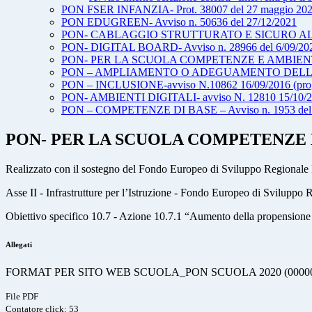
PON FSER INFANZIA- Prot. 38007 del 27 maggio 20
PON EDUGREEN- Avviso n. 50636 del 27/12/2021
PON- CABLAGGIO STRUTTURATO E SICURO ALL'IN
PON- DIGITAL BOARD- Avviso n. 28966 del 6/09/20
PON- PER LA SCUOLA COMPETENZE E AMBIENTI
PON – AMPLIAMENTO O ADEGUAMENTO DELL’INF
PON – INCLUSIONE-avviso N.10862 16/09/2016 (progetti 
PON- AMBIENTI DIGITALI- avviso N. 12810 15/10/
PON – COMPETENZE DI BASE – Avviso n. 1953 del 
PON- PER LA SCUOLA COMPETENZE E
Realizzato con il sostegno del Fondo Europeo di Sviluppo Regional
Asse II - Infrastrutture per l’Istruzione - Fondo Europeo di Sviluppo
Obiettivo specifico 10.7 - Azione 10.7.1 “Aumento della propensione dei
Allegati
FORMAT PER SITO WEB SCUOLA_PON SCUOLA 2020 (000000
File PDF
Contatore click: 53