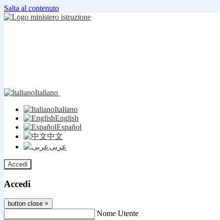
Salta al contenuto
Italiano
Italiano
English
Español
中文
عربى
Accedi
Accedi
button close
×
Nome Utente