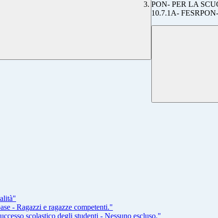
PON- PER LA SC
10.7.1A- FESRPON-
alità"
base - Ragazzi e ragazze competenti."
 successo scolastico degli studenti - Nessuno escluso."