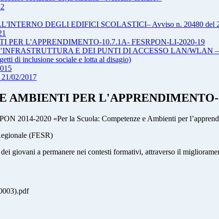
22
TERNO DEGLI EDIFICI SCOLASTICI– Avviso n. 20480 del 20
21
 PER L'APPRENDIMENTO-10.7.1A- FESRPON-LI-2020-19
RASTRUTTURA E DEI PUNTI DI ACCESSO LAN/WLAN – avvis
di inclusione sociale e lotta al disagio)
2015
21/02/2017
 AMBIENTI PER L'APPRENDIMENTO-10.
e PON 2014-2020 «Per la Scuola: Competenze e Ambienti per l’apprendi
 Regionale (FESR)
 giovani a permanere nei contesti formativi, attraverso il miglioramento 
03).pdf